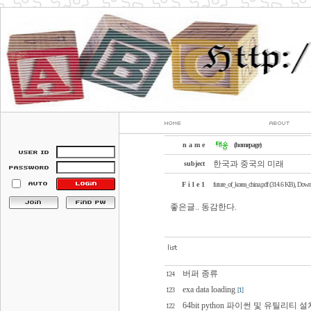
n a m e
(homepage)
한국과 중국의 미래
subject
F i l e 1
future_of_korea_china.pdf (314.6 KB)
, Downl
좋은글.. 동감한다.
버퍼 종류
124
exa data loading
123
[1]
64bit python 파이썬 및 유틸리티 설
122