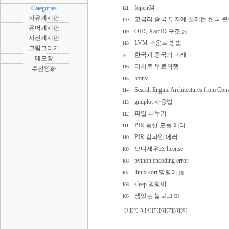
fopen64
Categories
121
자유게시판
고금리 중국 투자에 설레는 한국 
120
유머게시판
OID, XactID 구조
119
[3]
사진게시판
LVM 마운트 방법
118
그림그리기
한국과 중국의 미래
메모장
더치트 무료위젯
116
추천영화
iconv
115
Search Engine Architectures from Conv
114
gnuplot 사용법
113
파일 나누기
112
PIR 통신 모듈 에러
111
PIR 컴파일 에러
110
오디세우스 license
109
python encoding error
108
linux sort 명령어
107
[3]
sleep 명령어
106
잼있는 블로그
105
[2]
[1]
[2]
3
[4]
[5]
[6]
[7]
[8]
[9]