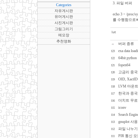
3. 파일 버퍼
Categories
자유게시판
echo 3 > /proc/s
유머게시판
를 수행함으로써
사진게시판
그림그리기
메모장
추천영화
버퍼 종류
exa data load
123
64bit py
122
fopen64
121
고금리 중국
120
OID, XactI
119
LVM 마운트
118
한국과 중국
117
더치트 무
116
iconv
115
Search Engin
114
gnuplot 사
113
파일 나누기
112
PIR 통신 
111