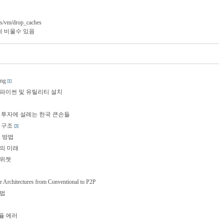
ys/vm/drop_caches
 비울수 있음
ing
[1]
thon 파이썬 및 유틸리티 설치
 투자에 설레는 한국 큰손들
D 구조
[3]
 방법
의 미래
료위젯
e Architectures from Conventional to P2P
용법
모듈 에러