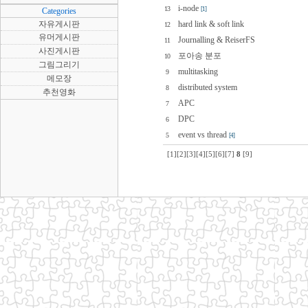
i-node
13
[1]
Categories
자유게시판
hard link & soft link
12
유머게시판
Journalling & ReiserFS
11
사진게시판
포아송 분포
10
그림그리기
multitasking
9
메모장
distributed system
8
추천영화
APC
7
DPC
6
event vs thread
5
[4]
[1]
[2]
[3]
[4]
[5]
[6]
[7]
8
[9]