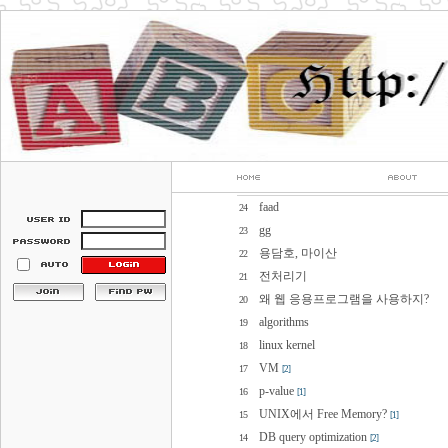
faad
24
gg
23
용담호, 마이산
22
전처리기
21
왜 웹 응용프로그램을 사용하지?
20
algorithms
19
linux kernel
18
VM
17
[2]
p-value
16
[1]
UNIX에서 Free Memory?
15
[1]
DB query optimization
14
[2]