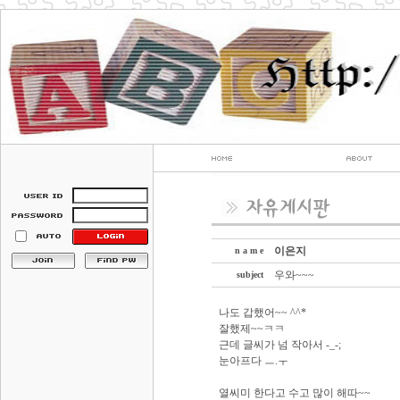
이은지
n a m e
우와~~~
subject
나도 갑했어~~ ^^*
잘했제~~ㅋㅋ
근데 글씨가 넘 작아서 -_-;
눈아프다 ㅡ.ㅜ
열씨미 한다고 수고 많이 해따~~