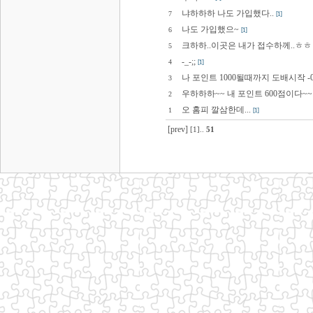
냐하하하 나도 가입했다..
7
[1]
나도 가입했으~
6
[1]
크하하..이곳은 내가 접수하께..ㅎㅎ
5
-_-;;
4
[1]
나 포인트 1000될때까지 도배시작 -0
3
우하하하~~ 내 포인트 600점이다~~
2
오 홈피 깔삼한데...
1
[1]
[prev]
[1]
..
51