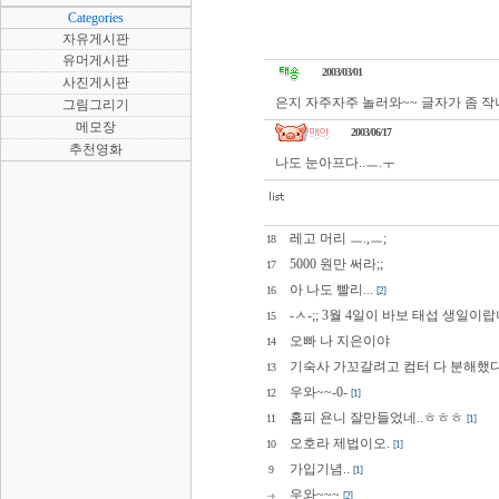
Categories
자유게시판
유머게시판
2003/03/01
사진게시판
은지 자주자주 놀러와~~ 글자가 좀 작나?
그림그리기
메모장
2003/06/17
추천영화
나도 눈아프다..ㅡ.ㅜ
레고 머리 ㅡ.,ㅡ;
18
5000 원만 써라;;
17
아 나도 빨리...
16
[2]
-ㅅ-;; 3월 4일이 바보 태섭 생일이랍
15
오빠 나 지은이야
14
기숙사 가꼬갈려고 컴터 다 분해했다
13
우와~~-0-
12
[1]
홈피 욘니 잘만들었네..ㅎㅎㅎ
11
[1]
오호라 제법이오.
10
[1]
가입기념..
9
[1]
우와~~~
[2]