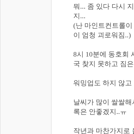
뭐... 좀 있다 다시
지...
(난 마인트컨트롤이 
이 엄청 괴로워짐..)
8시 10분에 동호회
국 찾지 못하고 짐은
워밍업도 하지 않고
날씨가 많이 쌀쌀해서
록은 안좋겠지..ㅠ
작년과 마찬가지로 