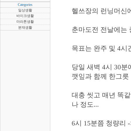
Categories
헬쓰장의 런닝머신에
일상생활
바이크생활
마라톤생활
분재생활
춘마도전 전날에는 
목표는 완주 및 4시
당일 새벽 4시 30
깻잎과 함께 한그릇
대충 씻고 매년 똑
나 정도...
6시 15분쯤 청량리 