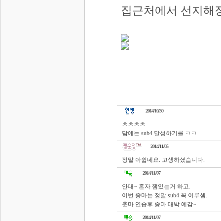
집근처에서 선지해장
2014/10/30
ㅊㅊㅊㅊ
담에는 sub4 달성하기를 ㅋㅋ
2014/11/05
정말 아쉽네요. 고생하셨습니다.
2014/11/07
안대~ 혼자 잼있는거 하고.
이번 중마는 정말 sub4 꼭 이루셈.
춘마 연습후 중마 대박 예감~
2014/11/07