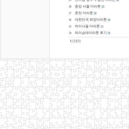
[6]
중앙 서울 마라톤
28
[2]
춘천 마라톤
27
[3]
대한민국 희망마라톤
26
[4]
하이서울 마라톤
25
[1]
하이승태마라톤 후기
24
[3]
1
[2]
[3]