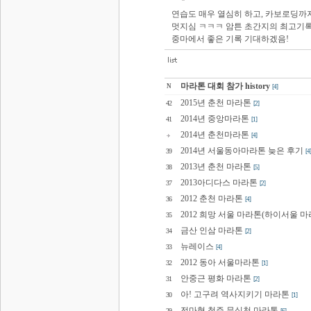
연습도 매우 열심히 하고, 카보로딩까
멋지심 ㅋㅋㅋ 암튼 초간지의 최고기록
중마에서 좋은 기록 기대하겠음!
마라톤 대회 참가 history
N
[4]
2015년 춘천 마라톤
42
[2]
2014년 중앙마라톤
41
[1]
2014년 춘천마라톤
[4]
2014년 서울동아마라톤 늦은 후기
39
[4]
2013년 춘천 마라톤
38
[5]
2013아디다스 마라톤
37
[2]
2012 춘천 마라톤
36
[4]
2012 희망 서울 마라톤(하이서울 마
35
금산 인삼 마라톤
34
[2]
뉴레이스
33
[4]
2012 동아 서울마라톤
32
[1]
안중근 평화 마라톤
31
[2]
아! 고구려 역사지키기 마라톤
30
[1]
전마협 청주 무심천 마라톤
29