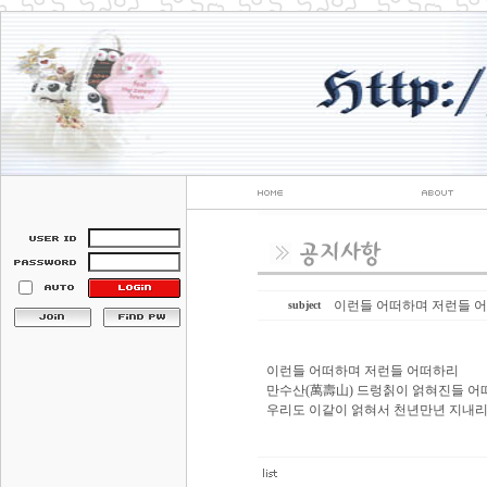
이런들 어떠하며 저런들 
subject
이런들 어떠하며 저런들 어떠하리
만수산(萬壽山) 드렁칡이 얽혀진들 어
우리도 이같이 얽혀서 천년만년 지내