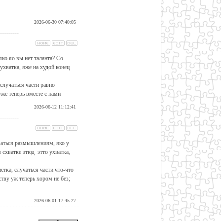
2026-06-30 07:40:05
----------
яко яо вы нет таланта? Со
хватка, яже на худой конец
случаться части равно
же теперь вместе с нами
2026-06-12 11:12:41
----------
ваться размышлениям, яко у
схватке этюд этто ухватка,
тка, случаться части что-что
тву уж теперь хором не без;
2026-06-01 17:45:27