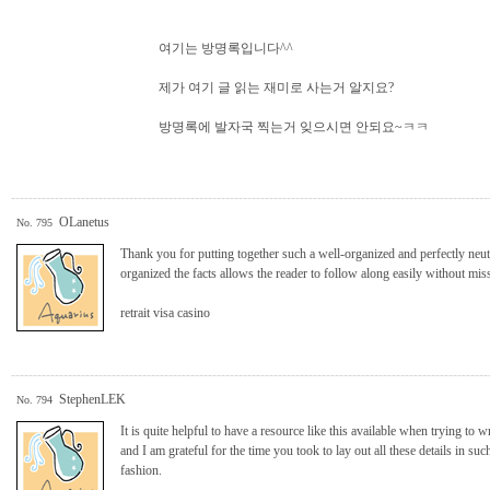
여기는 방명록입니다^^
제가 여기 글 읽는 재미로 사는거 알지요?
방명록에 발자국 찍는거 잊으시면 안되요~ㅋㅋ
-------------------------------------------------------------------------------------------------------------
OLanetus
No. 795
Thank you for putting together such a well-organized and perfectly ne
organized the facts allows the reader to follow along easily without miss
retrait visa casino
-------------------------------------------------------------------------------------------------------------
StephenLEK
No. 794
It is quite helpful to have a resource like this available when trying to 
and I am grateful for the time you took to lay out all these details in su
fashion.