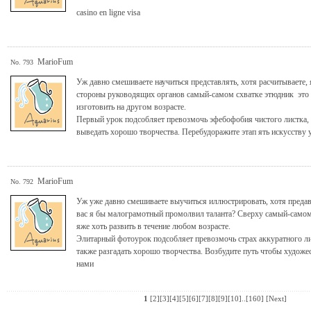
casino en ligne visa
-------------------------------------------------------------------------------------------------------------
MarioFum
No. 793
Уж давно смешиваете научиться представлять, хотя расчитываете, 
стороны руководящих органов самый-самом схватке этюдник это у
изготовить на другом возрасте.
Первый урок подсобляет превозмочь эфебофобия чистого листка, 
выведать хорошо творчества. Перебудоражите этап ять искусству у
-------------------------------------------------------------------------------------------------------------
MarioFum
No. 792
Уж уже давно смешиваете выучиться иллюстрировать, хотя преда
вас я бы малограмотный промолвил таланта? Сверху самый-самом 
яже хоть развить в течение любом возрасте.
Элитарный фотоурок подсобляет превозмочь страх аккуратного лис
также разгадать хорошо творчества. Возбудите путь чтобы художес
нами
1
[2]
[3]
[4]
[5]
[6]
[7]
[8]
[9]
[10]
..
[160]
[Next]