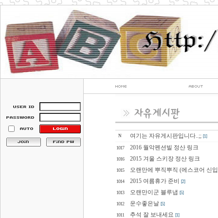
여기는 자유게시판입니다..;;
N
[1]
2016 월악펜션빌 정산 링크
1017
2015 겨울 스키장 정산 링크
1016
오랜만에 뿌직뿌직 (에스코어 신입
1015
2015 여름휴가 준비
1014
[2]
오랜만이군 블루냅
1013
[5]
운수좋은날
1012
[5]
추석 잘 보내세요
1011
[1]