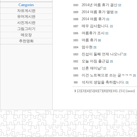
Categories
2014년 여름 휴가 결산
1010
[2]
자유게시판
2014 여름 휴가 앨범
1009
[3]
유머게시판
2014 여름 휴가
1008
[5]
사진게시판
매우 감사합니다.
1007
[2]
그림그리기
여름휴가 조사
1006
[1]
메모장
여름 휴가
1005
추천영화
[6]
엄수현
1004
[3]
진섭이 둘째 언제 나오나?
1003
[3]
오늘 아침 출근길
1002
[3]
신혼 재미남?
1001
[2]
이건 노트북으로 쓰는 글ㅋㅋㅋ
1000
[3]
석자의 생일을 축하합니다.
999
[3]
1
[2]
[3]
[4]
[5]
[6]
[7]
[8]
[9]
[10]
..
[51]
[next]