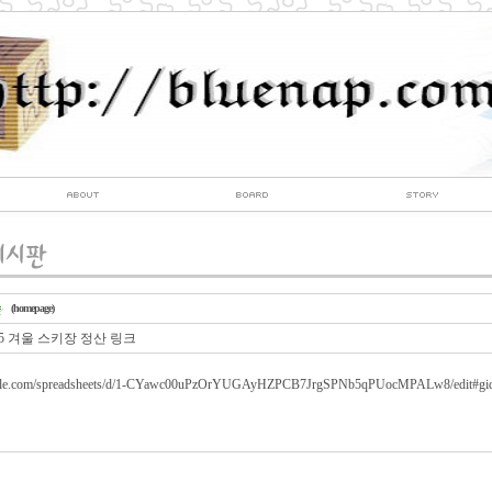
(homepage)
15 겨울 스키장 정산 링크
oogle.com/spreadsheets/d/1-CYawc00uPzOrYUGAyHZPCB7JrgSPNb5qPUocMPALw8/edit#gi