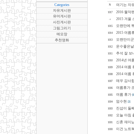
Categories
여기는 자유
N
자유게시판
2016 월
1017
유머게시판
2015 겨울
사진게시판
오랜만에 뿌
1015
그림그리기
2015 여름
1014
메모장
오랜만이군
추천영화
1013
운수좋은날
1012
추석 잘 보
1011
2014년 여
1010
2014 여름
1009
2014 여름
1008
매우 감사합
1007
여름휴가 
1006
여름 휴가
1005
[6
엄수현
1004
[3]
진섭이 둘째
1003
오늘 아침 
1002
신혼 재미남
1001
이건 노트
1000