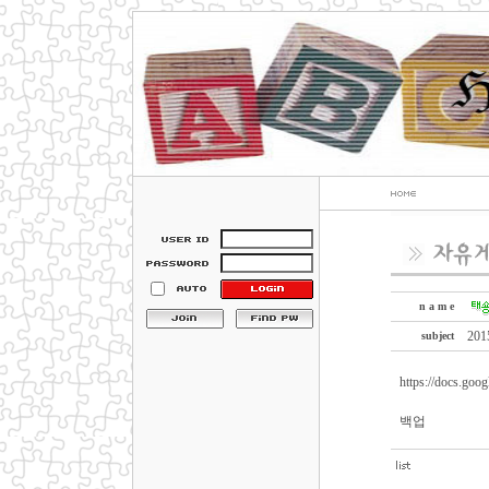
n a m e
20
subject
https://docs.g
백업