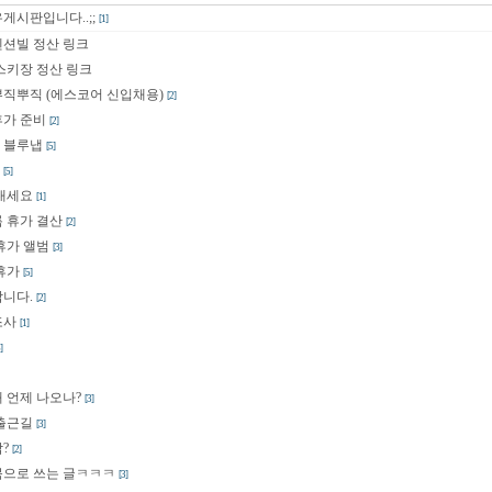
게시판입니다..;;
[1]
악펜션빌 정산 링크
 스키장 정산 링크
직뿌직 (에스코어 신입채용)
[2]
휴가 준비
[2]
 블루냅
[5]
[5]
내세요
[1]
름 휴가 결산
[2]
 휴가 앨범
[3]
 휴가
[5]
니다.
[2]
조사
[1]
]
 언제 나오나?
[3]
출근길
[3]
?
[2]
북으로 쓰는 글ㅋㅋㅋ
[3]