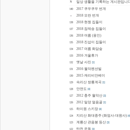
일상 생활을 기록하는 게시판입니다
N
2017 쿠우쿠우 번개
140
2018 모란 번개
2018 현젱 집들이
138
2018 잠제숑 집들이
137
2018 여름 (용인)
136
2018 진섭이 집들이
135
2017 여름 화담숲
134
2016 겨울휴가
133
옛날 사진
132
[1]
2016 월악펜션빌
131
2015 캐리비안베이
130
속리산 쌍룡계곡
129
[1]
안면도
128
[4]
2012 충주 월악산
127
[3]
2012 밀양 얼음골
126
[1]
하이원 스키장
125
[4]
지리산 화대종주 (화엄사-대원사)
124
[4]
계룡산 관음봉 등산
123
[3]
탄천 운동
122
[3]