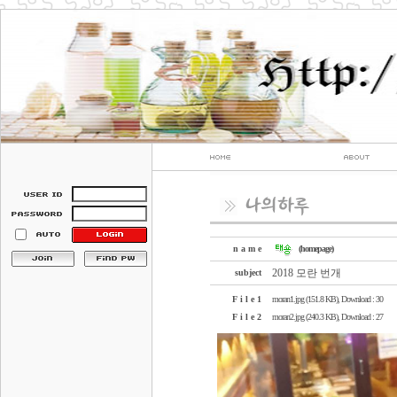
n a m e
(homepage)
2018 모란 번개
subject
F i l e 1
moran1.jpg (151.8 KB)
, Download : 30
F i l e 2
moran2.jpg (240.3 KB)
, Download : 27