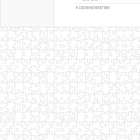
1
[2]
[3]
[4]
[5]
[6]
[7]
[8]