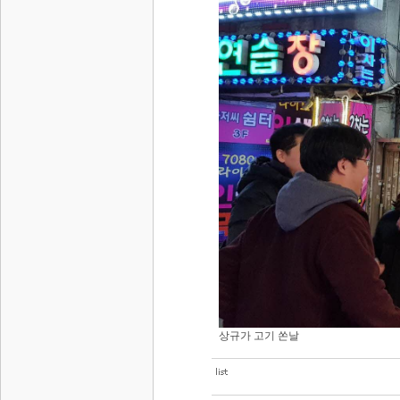
상규가 고기 쏜날