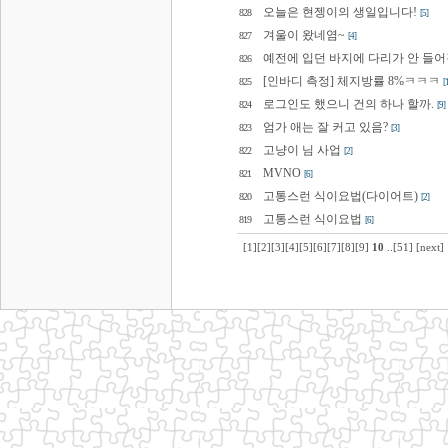
오늘은 현젱이의 생일입니다!
828
[5]
겨울이 왔네염~
827
[4]
예전에 입던 바지에 다리가 안 들어감 
826
[인바디 측정] 체지방률 8%ㅋㅋㅋ
825
[1
로그인도 했으니 건의 하나 할까.
824
[9]
엄가 애는 잘 커고 있음?
823
[3]
고냥이 님 사업
822
[2]
MVNO
821
[6]
고통스런 식이요법(다이어트)
820
[2]
고통스런 식이요법
819
[6]
[1]
[2]
[3]
[4]
[5]
[6]
[7]
[8]
[9]
10
..
[51]
[next]