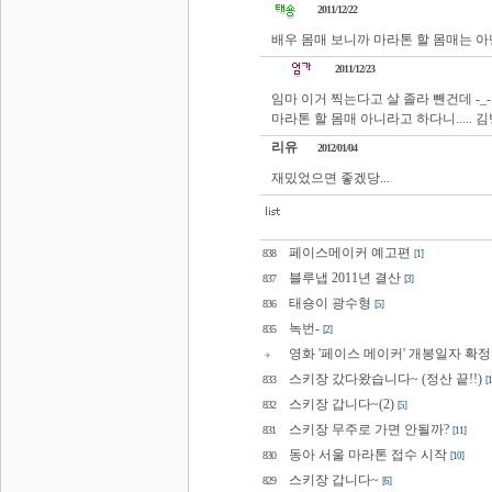
2011/12/22
배우 몸매 보니까 마라톤 할 몸매는 아
2011/12/23
임마 이거 찍는다고 살 졸라 뺀건데 -_-
마라톤 할 몸매 아니라고 하다니..... 김
리유
2012/01/04
재밌었으면 좋겠당...
페이스메이커 예고편
838
[1]
블루냅 2011년 결산
837
[3]
태숑이 광수형
836
[5]
녹번-
835
[2]
영화 '페이스 메이커' 개봉일자 확정
스키장 갔다왔습니다~ (정산 끝!!)
833
[1
스키장 갑니다~(2)
832
[5]
스키장 무주로 가면 안될까?
831
[11]
동아 서울 마라톤 접수 시작
830
[10]
스키장 갑니다~
829
[6]