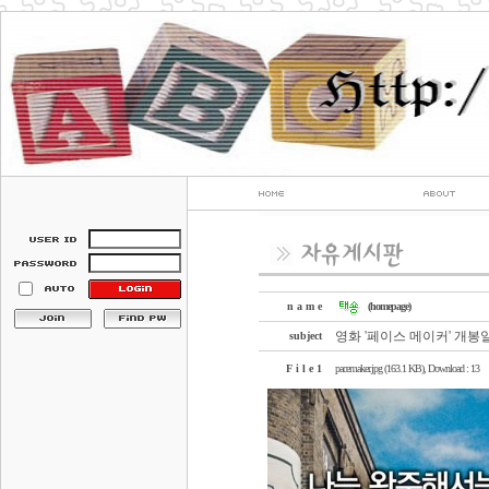
n a m e
(homepage)
영화 '페이스 메이커' 개봉
subject
F i l e 1
pacemaker.jpg (163.1 KB)
, Download : 13