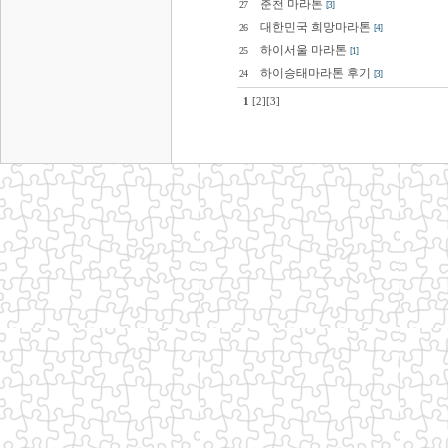
춘천 마라톤
27
[3]
대한민국 희망마라톤
26
[4]
하이서울 마라톤
25
[1]
하이승태마라톤 후기
24
[3]
1
[2]
[3]