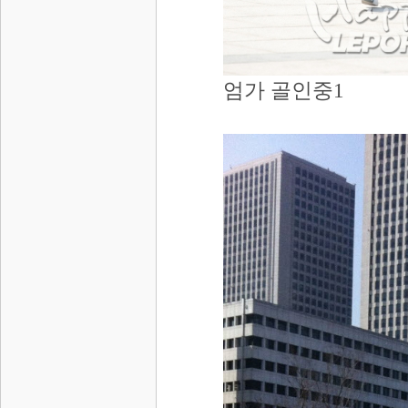
엄가 골인중1