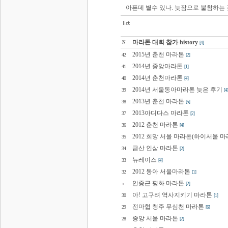
아픈데 별수 있나. 늦잠으로 불참하는
마라톤 대회 참가 history
N
[4]
2015년 춘천 마라톤
42
[2]
2014년 중앙마라톤
41
[1]
2014년 춘천마라톤
40
[4]
2014년 서울동아마라톤 늦은 후기
39
[4]
2013년 춘천 마라톤
38
[5]
2013아디다스 마라톤
37
[2]
2012 춘천 마라톤
36
[4]
2012 희망 서울 마라톤(하이서울 마
35
금산 인삼 마라톤
34
[2]
뉴레이스
33
[4]
2012 동아 서울마라톤
32
[1]
안중근 평화 마라톤
[2]
아! 고구려 역사지키기 마라톤
30
[1]
전마협 청주 무심천 마라톤
29
[6]
중앙 서울 마라톤
28
[2]